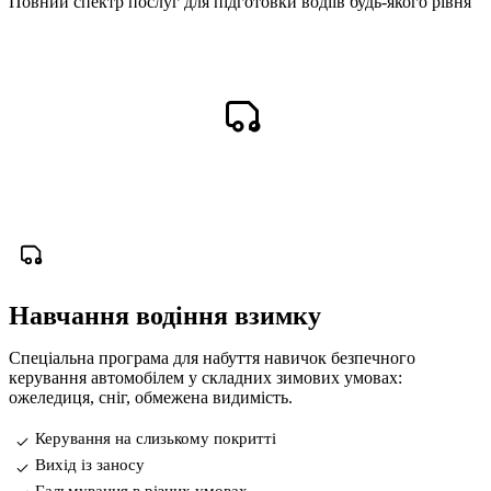
Повний спектр послуг для підготовки водіїв будь-якого рівня
Навчання водіння взимку
Спеціальна програма для набуття навичок безпечного
керування автомобілем у складних зимових умовах:
ожеледиця, сніг, обмежена видимість.
Керування на слизькому покритті
Вихід із заносу
Гальмування в різних умовах