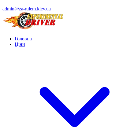
admin@za-rulem.kiev.ua
Головна
Ціни