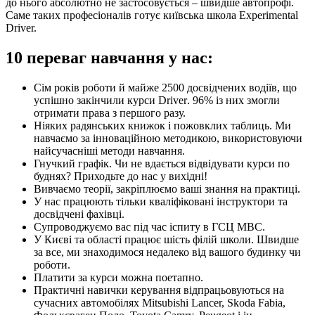
до нього абсолютно не застосовується – швидше автопрофі.
Саме таких професіоналів готує київська школа Experimental
Driver.
10 переваг навчання у нас:
Сім років роботи й майже 2500 досвідчених водіїв, що
успішно закінчили курси
Driver
. 96% із них змогли
отримати права з першого разу.
Ніяких радянських книжок і пожовклих таблиць. Ми
навчаємо за інноваційною методикою, використовуючи
найсучасніші методи навчання.
Гнучкий графік. Чи не вдається відвідувати курси по
буднях? Приходьте до нас у вихідні!
Вивчаємо теорії, закріплюємо ваші знання на практиці.
У нас працюють тільки кваліфіковані інструктори та
досвідчені фахівці.
Супроводжуємо вас під час іспиту в ГСЦ МВС.
У Києві та області працює шість філій школи. Швидше
за все, ми знаходимося недалеко від вашого будинку чи
роботи.
Платити за курси можна поетапно.
Практичні навички керування відпрацьовуються на
сучасних автомобілях
Mitsubishi
Lancer,
Skoda
Fabia,