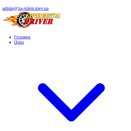
admin@za-rulem.kiev.ua
Головна
Ціни