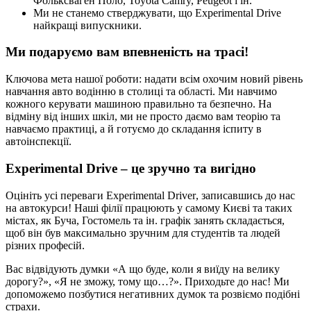
Фольксваген Поло, Toyota Camry, Peugeot і ін.
Ми не станемо стверджувати, що
Experimental
Drive
най
кращі випускники.
Ми подаруємо вам впевненість на трасі!
Ключова мета нашої роботи: надати всім охочим новий рівень
навчання авто водінню в столиці та області. Ми навчимо
кожного керувати машиною правильно та безпечно. На
відміну від інших шкіл, ми не просто даємо вам теорію та
навчаємо практиці, а й готуємо до складання іспиту в
автоінспекції.
Experimental
Drive – це зручно та вигідно
Оцініть усі переваги
Experimental
Driver
, записавшись до нас
на автокурси! Наші філії працюють у самому Києві та таких
містах, як Буча, Гостомель та ін. графік занять складається,
щоб він був максимально зручним для студентів та людей
різних професій.
Вас відвідують думки «А що буде, коли я виїду на велику
дорогу?», «Я не зможу, тому що…?». Приходьте до нас! Ми
допоможемо позбутися негативних думок та розвіємо подібні
страхи.