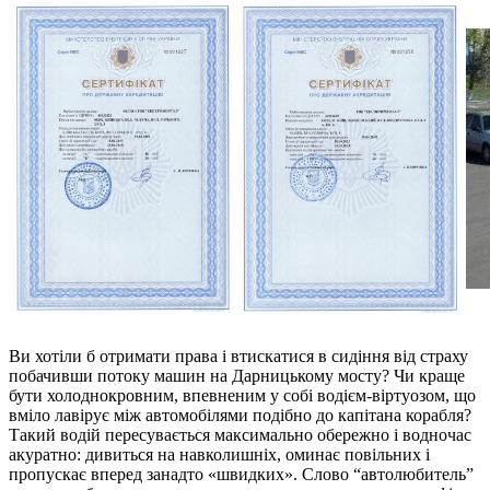
Ви хотіли б отримати права і втискатися в сидіння від страху
побачивши потоку машин на Дарницькому мосту? Чи краще
бути холоднокровним, впевненим у собі водієм-віртуозом, що
вміло лавірує між автомобілями подібно до капітана корабля?
Такий водій пересувається максимально обережно і водночас
акуратно: дивиться на навколишніх, оминає повільних і
пропускає вперед занадто «швидких». Слово “автолюбитель”